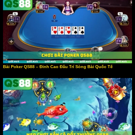
Bài Poker QS88 – Đỉnh Cao Đấu Trí Sòng Bài Quốc Tế