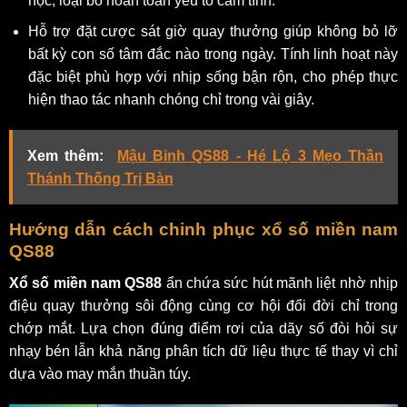
học, loại bỏ hoàn toàn yếu tố cảm tính.
Hỗ trợ đặt cược sát giờ quay thưởng giúp không bỏ lỡ
bất kỳ con số tâm đắc nào trong ngày. Tính linh hoạt này
đặc biệt phù hợp với nhịp sống bận rộn, cho phép thực
hiện thao tác nhanh chóng chỉ trong vài giây.
Xem thêm:
Mậu Binh QS88 - Hé Lộ 3 Mẹo Thần
Thánh Thống Trị Bàn
Hướng dẫn cách chinh phục xổ số miền nam
QS88
Xổ số miền nam QS88
ẩn chứa sức hút mãnh liệt nhờ nhịp
điệu quay thưởng sôi động cùng cơ hội đổi đời chỉ trong
chớp mắt. Lựa chọn đúng điểm rơi của dãy số đòi hỏi sự
nhạy bén lẫn khả năng phân tích dữ liệu thực tế thay vì chỉ
dựa vào may mắn thuần túy.