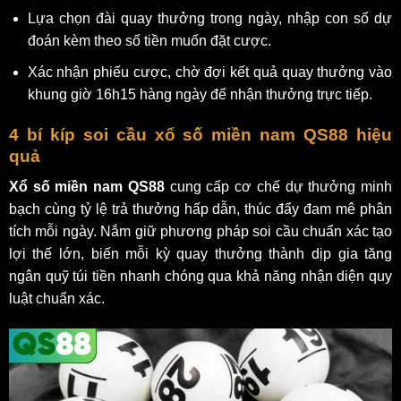
Lựa chọn đài quay thưởng trong ngày, nhập con số dự
đoán kèm theo số tiền muốn đặt cược.
Xác nhận phiếu cược, chờ đợi kết quả quay thưởng vào
khung giờ 16h15 hàng ngày để nhận thưởng trực tiếp.
4 bí kíp soi cầu xổ số miền nam QS88 hiệu
quả
Xổ số miền nam QS88
cung cấp cơ chế dự thưởng minh
bạch cùng tỷ lệ trả thưởng hấp dẫn, thúc đẩy đam mê phân
tích mỗi ngày. Nắm giữ phương pháp soi cầu chuẩn xác tạo
lợi thế lớn, biến mỗi kỳ quay thưởng thành dịp gia tăng
ngân quỹ túi tiền nhanh chóng qua khả năng nhận diện quy
luật chuẩn xác.