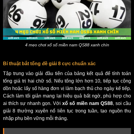
4 mẹo chơi xổ số miền nam QS88 xanh chín
Bí thuật bắt tổng đề giải 8 cực chuẩn xác
Tập trung vào giải đầu tiên của bảng kết quả để tính toán
tổng giá trị hai chữ số. Nếu tổng lớn hơn 10, tiếp tục cộng
dồn hoặc lấy số hàng đơn vị làm bạch thủ cho ngày kế tiếp.
Cách làm tối giản mang lại hiệu quả bất ngờ, phù hợp cho
ai thích sự nhanh gọn. Với
xổ số miền nam QS88
, soi cầu
giải 8 thường xuyên nổ liên tục trong tuần, tạo nguồn thu
nhập phụ bền vững mỗi tháng.