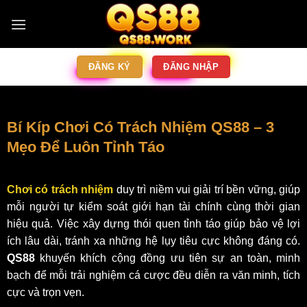
ĐĂNG KÝ
ĐĂNG NHẬP
Bí Kíp Chơi Có Trách Nhiệm QS88 – 3
Mẹo Để Luôn Tỉnh Táo
Chơi có trách nhiệm
duy trì niềm vui giải trí bền vững, giúp
mỗi người tự kiểm soát giới hạn tài chính cùng thời gian
hiệu quả. Việc xây dựng thói quen tỉnh táo giúp bảo vệ lợi
ích lâu dài, tránh xa những hệ lụy tiêu cực không đáng có.
QS88
khuyến khích cộng đồng ưu tiên sự an toàn, minh
bạch để mỗi trải nghiệm cá cược đều diễn ra văn minh, tích
cực và trọn vẹn.