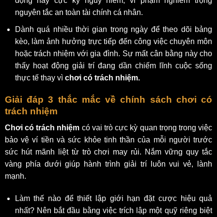
động này cực kỳ nguy hiểm, vi phạm nghiêm trọng
nguyên tắc an toàn tài chính cá nhân.
Dành quá nhiều thời gian trong ngày để theo dõi bảng
kèo, làm ảnh hưởng trực tiếp đến công việc chuyên môn
hoặc trách nhiệm với gia đình. Sự mất cân bằng này cho
thấy hoạt động giải trí đang dần chiếm lĩnh cuộc sống
thực tế thay vì
chơi có trách nhiệm.
Giải đáp 3 thắc mắc về chính sách chơi có
trách nhiệm
Chơi có trách nhiệm
có vai trò cực kỳ quan trọng trong việc
bảo vệ ví tiền và sức khỏe tinh thần của mỗi người trước
sức hút mãnh liệt từ trò chơi may rủi. Nắm vững quy tắc
vàng phía dưới giúp hành trình giải trí luôn vui vẻ, lành
mạnh.
Làm thế nào để thiết lập giới hạn đặt cược hiệu quả
nhất? Nên bắt đầu bằng việc trích lập một quỹ riêng biệt