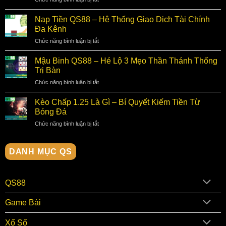
Trải
Rút
Nghiệm
Tiền
Nạp Tiền QS88 – Hệ Thống Giao Dịch Tài Chính
Sảnh
QS88
Cược
Đa Kênh
–
4D,
Chức năng bình luận bị tắt
ở
Quy
Nhận
Nạp
Trình
Ngay
Tiền
Mậu Binh QS88 – Hé Lộ 3 Mẹo Thần Thánh Thống
Hiện
Code
QS88
Thực
Trị Bàn
188K
–
Lợi
Chức năng bình luận bị tắt
ở
Hệ
Nhuận
Mậu
Thống
An
Binh
Kèo Chấp 1.25 Là Gì – Bí Quyết Kiếm Tiền Từ
Giao
Toàn
QS88
Dịch
Bóng Đá
–
Tài
Chức năng bình luận bị tắt
ở
Hé
Chính
Kèo
Lộ
Đa
Chấp
3
Kênh
1.25
DANH MỤC QS
Mẹo
Là
Thần
Gì
Thánh
–
Thống
QS88
Bí
Trị
Quyết
Bàn
Kiếm
Game Bài
Tiền
Từ
Xổ Số