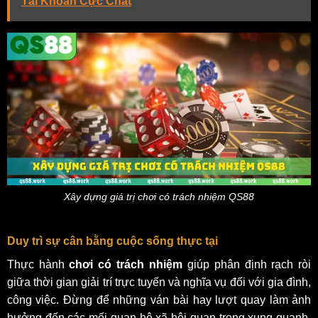
Tài Khoản Cực Chất
Xây dựng giá trị chơi có trách nhiệm QS88
Duy trì sự cân bằng cuộc sống thực tại
Thực hành
chơi có trách nhiệm
giúp phân định rạch ròi
giữa thời gian giải trí trực tuyến và nghĩa vụ đối với gia đình,
công việc. Đừng để những ván bài hay lượt quay làm ảnh
hưởng đến các mối quan hệ xã hội quan trọng xung quanh.