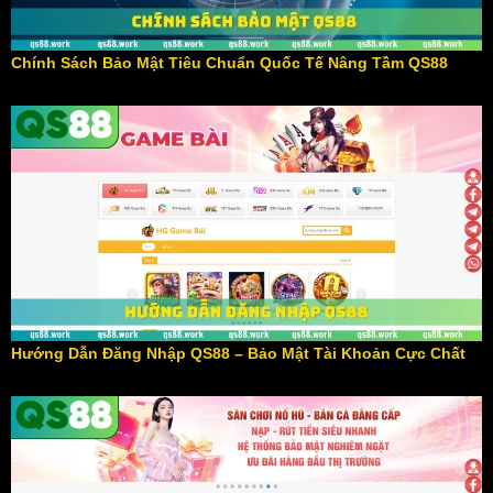
Chính Sách Bảo Mật Tiêu Chuẩn Quốc Tế Nâng Tầm QS88
Hướng Dẫn Đăng Nhập QS88 – Bảo Mật Tài Khoản Cực Chất