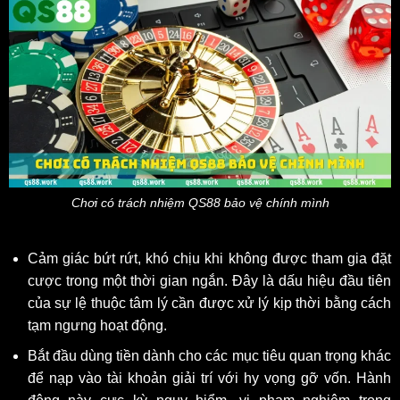
Chơi có trách nhiệm QS88 bảo vệ chính mình
Cảm giác bứt rứt, khó chịu khi không được tham gia đặt
cược trong một thời gian ngắn. Đây là dấu hiệu đầu tiên
của sự lệ thuộc tâm lý cần được xử lý kịp thời bằng cách
tạm ngưng hoạt động.
Bắt đầu dùng tiền dành cho các mục tiêu quan trọng khác
để nạp vào tài khoản giải trí với hy vọng gỡ vốn. Hành