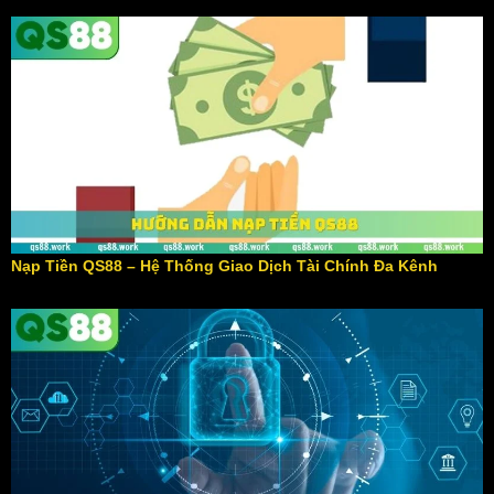
Nạp Tiền QS88 – Hệ Thống Giao Dịch Tài Chính Đa Kênh