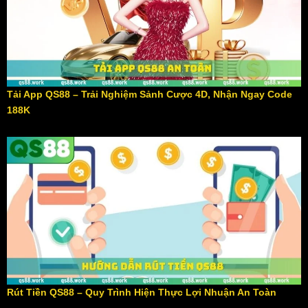
Tải App QS88 – Trải Nghiệm Sảnh Cược 4D, Nhận Ngay Code
188K
Rút Tiền QS88 – Quy Trình Hiện Thực Lợi Nhuận An Toàn