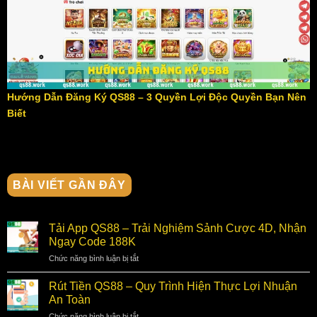
Hướng Dẫn Đăng Ký QS88 – 3 Quyền Lợi Độc Quyền Bạn Nên
Biết
BÀI VIẾT GẦN ĐÂY
Tải App QS88 – Trải Nghiệm Sảnh Cược 4D, Nhận
Ngay Code 188K
Chức năng bình luận bị tắt
ở
Tải
App
Rút Tiền QS88 – Quy Trình Hiện Thực Lợi Nhuận
QS88
An Toàn
–
Chức năng bình luận bị tắt
ở