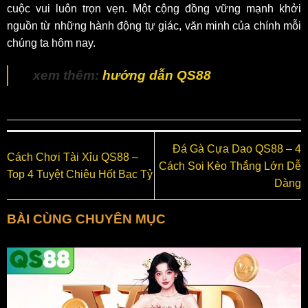
cuộc vui luôn trọn vẹn. Một cộng đồng vững mạnh khởi
nguồn từ những hành động tự giác, văn minh của chính mỗi
chúng ta hôm nay.
xem thêm:
hướng dẫn QS88
Đá Gà Cựa Dao QS88 – 4
Cách Chơi Tài Xỉu QS88 –
Cách Soi Kèo Thắng Lớn Dễ
Top 4 Tuyệt Chiêu Hốt Bạc Tỷ
Dàng
BÀI CÙNG CHUYÊN MỤC