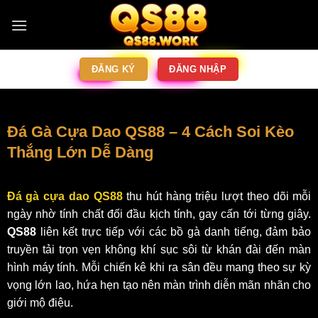
ĐĂNG KÝ
ĐĂNG NHẬP
Đá Gà Cựa Dao QS88 – 4 Cách Soi Kèo
Thắng Lớn Dễ Dàng
Đá gà cựa dao QS88
thu hút hàng triệu lượt theo dõi mỗi
ngày nhờ tính chất đối đầu kịch tính, gay cấn tới từng giây.
QS88
liên kết trực tiếp với các bồ gà danh tiếng, đảm bảo
truyền tải trọn vẹn không khí sục sôi từ khán đài đến màn
hình máy tính. Mỗi chiến kê khi ra sân đều mang theo sự kỳ
vọng lớn lao, hứa hẹn tạo nên màn trình diễn mãn nhãn cho
giới mộ điệu.