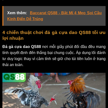
Xem thêm:
Baccarat QS88 - Bật Mí 4 Mẹo Soi Cầu
Kinh Điển Dễ Trúng
4 chiến thuật chơi đá gà cựa dao QS88 tối ưu
lợi nhuận
Đá gà cựa dao QS88
nơi mỗi giây phút đối đầu đều mang
tính quyết định đến thắng bại chung cuộc. Áp dụng lối đánh
tư duy logic thay vì cảm tính sẽ giữ cho túi tiền luôn ở trạng
thái an toàn.