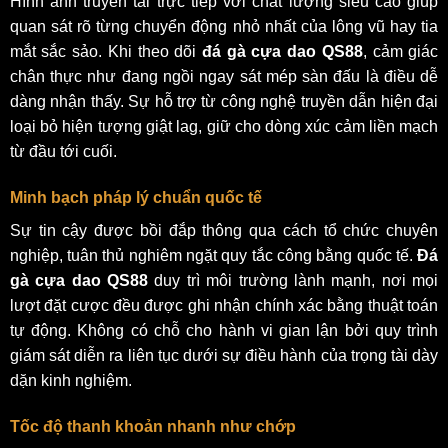
Hình ảnh truyền tải trực tiếp với chất lượng siêu cao giúp
quan sát rõ từng chuyển động nhỏ nhất của lông vũ hay tia
mắt sắc sảo. Khi theo dõi
đá gà cựa dao QS88
, cảm giác
chân thực như đang ngồi ngay sát mép sàn đấu là điều dễ
dàng nhận thấy. Sự hỗ trợ từ công nghệ truyền dẫn hiện đại
loại bỏ hiện tượng giật lag, giữ cho dòng xúc cảm liền mạch
từ đầu tới cuối.
Minh bạch pháp lý chuẩn quốc tế
Sự tin cậy được bồi đắp thông qua cách tổ chức chuyên
nghiệp, tuân thủ nghiêm ngặt quy tắc công bằng quốc tế.
Đá
gà cựa dao QS88
duy trì môi trường lành mạnh, nơi mọi
lượt đặt cược đều được ghi nhận chính xác bằng thuật toán
tự động. Không có chỗ cho hành vi gian lận bởi quy trình
giám sát diễn ra liên tục dưới sự điều hành của trọng tài dày
dặn kinh nghiệm.
Tốc độ thanh khoản nhanh như chớp