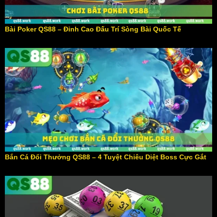
Bài Poker QS88 – Đỉnh Cao Đấu Trí Sòng Bài Quốc Tế
Bắn Cá Đổi Thưởng QS88 – 4 Tuyệt Chiêu Diệt Boss Cực Gắt