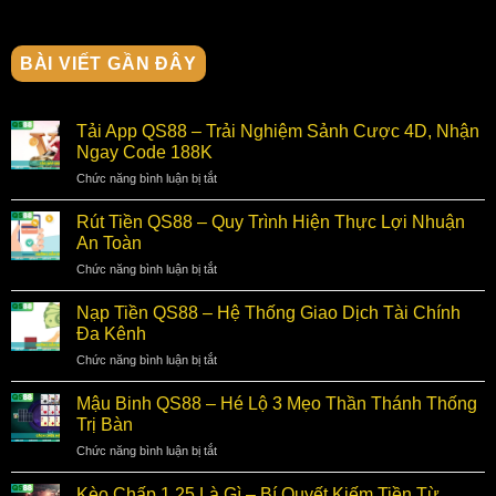
BÀI VIẾT GẦN ĐÂY
Tải App QS88 – Trải Nghiệm Sảnh Cược 4D, Nhận
Ngay Code 188K
Chức năng bình luận bị tắt
ở
Tải
App
Rút Tiền QS88 – Quy Trình Hiện Thực Lợi Nhuận
QS88
An Toàn
–
Chức năng bình luận bị tắt
ở
Trải
Rút
Nghiệm
Tiền
Nạp Tiền QS88 – Hệ Thống Giao Dịch Tài Chính
Sảnh
QS88
Cược
Đa Kênh
–
4D,
Chức năng bình luận bị tắt
ở
Quy
Nhận
Nạp
Trình
Ngay
Tiền
Mậu Binh QS88 – Hé Lộ 3 Mẹo Thần Thánh Thống
Hiện
Code
QS88
Thực
Trị Bàn
188K
–
Lợi
Chức năng bình luận bị tắt
ở
Hệ
Nhuận
Mậu
Thống
An
Binh
Kèo Chấp 1.25 Là Gì – Bí Quyết Kiếm Tiền Từ
Giao
Toàn