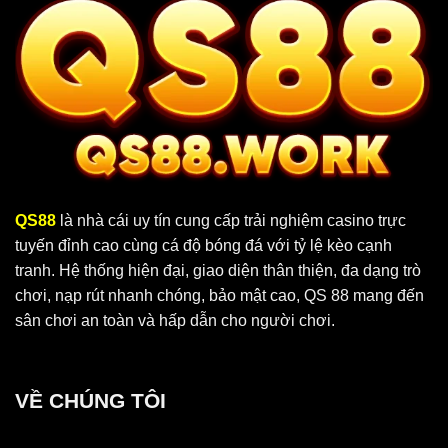
QS88
là nhà cái uy tín cung cấp trải nghiệm casino trực
tuyến đỉnh cao cùng cá độ bóng đá với tỷ lệ kèo cạnh
tranh. Hệ thống hiện đại, giao diện thân thiện, đa dạng trò
chơi, nạp rút nhanh chóng, bảo mật cao, QS 88 mang đến
sân chơi an toàn và hấp dẫn cho người chơi.
VỀ CHÚNG TÔI