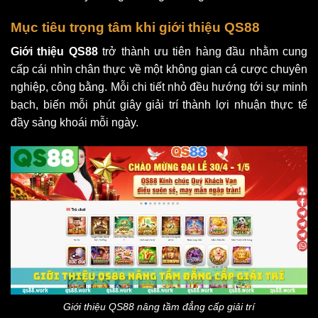
Mục tiêu trọng tâm khi giới thiệu QS88
Giới thiệu QS88
trở thành ưu tiên hàng đầu nhằm cung
cấp cái nhìn chân thực về một không gian cá cược chuyên
nghiệp, công bằng. Mỗi chi tiết nhỏ đều hướng tới sự minh
bạch, biến mỗi phút giây giải trí thành lợi nhuận thực tế
đầy sảng khoái mỗi ngày.
Giới thiệu QS88 nâng tầm đẳng cấp giải trí