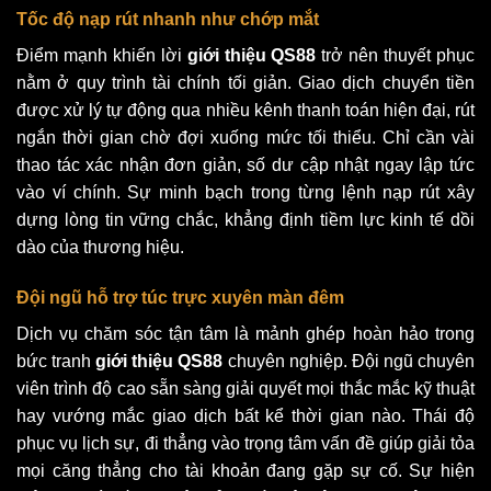
Tốc độ nạp rút nhanh như chớp mắt
Điểm mạnh khiến lời
giới thiệu QS88
trở nên thuyết phục
nằm ở quy trình tài chính tối giản. Giao dịch chuyển tiền
được xử lý tự động qua nhiều kênh thanh toán hiện đại, rút
ngắn thời gian chờ đợi xuống mức tối thiểu. Chỉ cần vài
thao tác xác nhận đơn giản, số dư cập nhật ngay lập tức
vào ví chính. Sự minh bạch trong từng lệnh nạp rút xây
dựng lòng tin vững chắc, khẳng định tiềm lực kinh tế dồi
dào của thương hiệu.
Đội ngũ hỗ trợ túc trực xuyên màn đêm
Dịch vụ chăm sóc tận tâm là mảnh ghép hoàn hảo trong
bức tranh
giới thiệu QS88
chuyên nghiệp. Đội ngũ chuyên
viên trình độ cao sẵn sàng giải quyết mọi thắc mắc kỹ thuật
hay vướng mắc giao dịch bất kể thời gian nào. Thái độ
phục vụ lịch sự, đi thẳng vào trọng tâm vấn đề giúp giải tỏa
mọi căng thẳng cho tài khoản đang gặp sự cố. Sự hiện