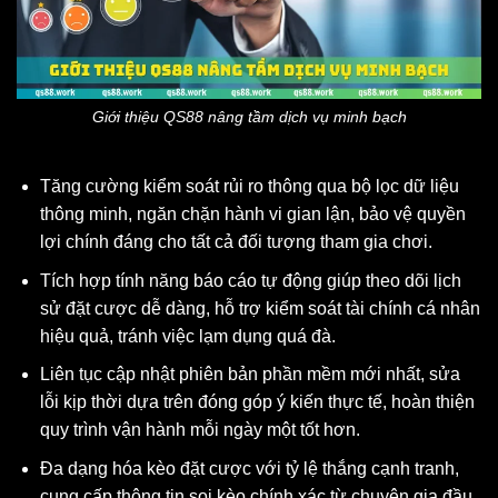
Giới thiệu QS88 nâng tầm dịch vụ minh bạch
Tăng cường kiểm soát rủi ro thông qua bộ lọc dữ liệu
thông minh, ngăn chặn hành vi gian lận, bảo vệ quyền
lợi chính đáng cho tất cả đối tượng tham gia chơi.
Tích hợp tính năng báo cáo tự động giúp theo dõi lịch
sử đặt cược dễ dàng, hỗ trợ kiểm soát tài chính cá nhân
hiệu quả, tránh việc lạm dụng quá đà.
Liên tục cập nhật phiên bản phần mềm mới nhất, sửa
lỗi kịp thời dựa trên đóng góp ý kiến thực tế, hoàn thiện
quy trình vận hành mỗi ngày một tốt hơn.
Đa dạng hóa kèo đặt cược với tỷ lệ thắng cạnh tranh,
cung cấp thông tin soi kèo chính xác từ chuyên gia đầu