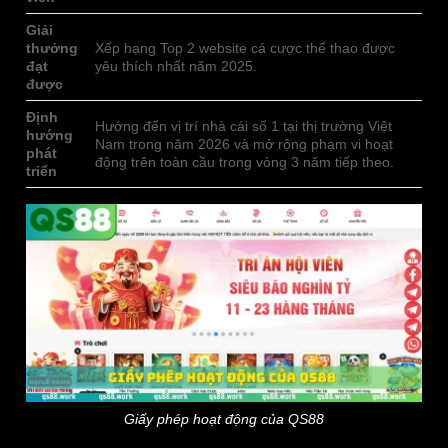
Giải
thưởng
Xếp hạng Top 2 website cá cược thể thao được
đạt
yêu thích nhất năm 2025.
được
Định
Hướng đến vị trí nhà cái số 1 tại thị trường Việt
hướng
Nam trong năm 2026 và mở rộng phạm vi hoạt
phát
động trên toàn cầu trong vòng 3 năm tiếp theo.
triển
Giấy phép hoạt động của QS88