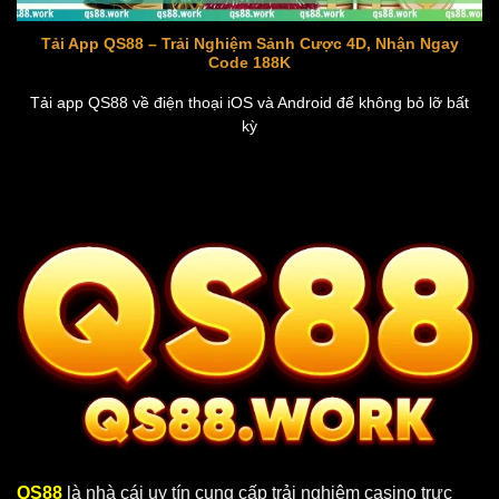
Tải App QS88 – Trải Nghiệm Sảnh Cược 4D, Nhận Ngay
Code 188K
Tải app QS88 về điện thoại iOS và Android để không bỏ lỡ bất
kỳ
QS88
là nhà cái uy tín cung cấp trải nghiệm casino trực