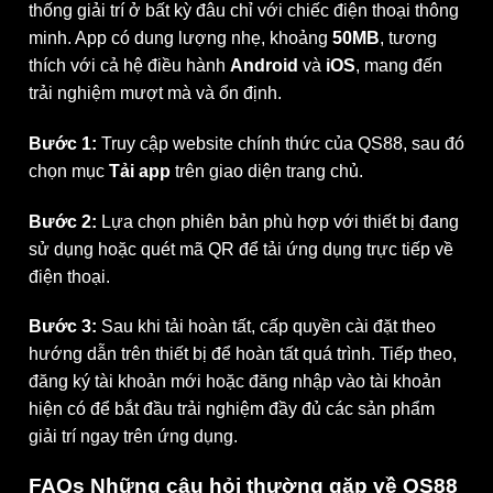
thống giải trí ở bất kỳ đâu chỉ với chiếc điện thoại thông
minh. App có dung lượng nhẹ, khoảng
50MB
, tương
thích với cả hệ điều hành
Android
và
iOS
, mang đến
trải nghiệm mượt mà và ổn định.
Bước 1:
Truy cập website chính thức của QS88, sau đó
chọn mục
Tải app
trên giao diện trang chủ.
Bước 2:
Lựa chọn phiên bản phù hợp với thiết bị đang
sử dụng hoặc quét mã QR để tải ứng dụng trực tiếp về
điện thoại.
Bước 3:
Sau khi tải hoàn tất, cấp quyền cài đặt theo
hướng dẫn trên thiết bị để hoàn tất quá trình. Tiếp theo,
đăng ký tài khoản mới hoặc đăng nhập vào tài khoản
hiện có để bắt đầu trải nghiệm đầy đủ các sản phẩm
giải trí ngay trên ứng dụng.
FAQs Những câu hỏi thường gặp về QS88