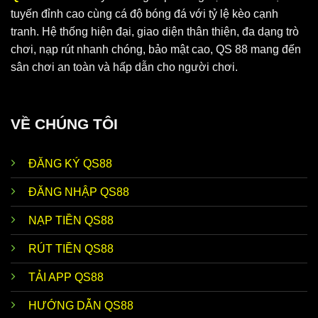
tuyến đỉnh cao cùng cá độ bóng đá với tỷ lệ kèo cạnh
tranh. Hệ thống hiện đại, giao diện thân thiện, đa dạng trò
chơi, nạp rút nhanh chóng, bảo mật cao, QS 88 mang đến
sân chơi an toàn và hấp dẫn cho người chơi.
VỀ CHÚNG TÔI
ĐĂNG KÝ QS88
ĐĂNG NHẬP QS88
NẠP TIỀN QS88
RÚT TIỀN QS88
TẢI APP QS88
HƯỚNG DẪN QS88