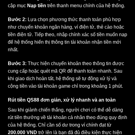
cập mục
Nạp tiền
trên thanh menu chính của hệ thống.
Bước 2:
Lựa chọn phương thức thanh toán phù hợp
như chuyển khoản ngân hàng, ví điện tử, thẻ cào hoặc
tiền điện tử. Tiếp theo, nhập chính xác số tiền muốn nạp
để hệ thống hiển thị thông tin tài khoản nhận tiền mới
nhất.
Bước 3:
Thực hiện chuyển khoản theo thông tin được
cung cấp hoặc quét mã QR để thanh toán nhanh. Sau
khi giao dịch hoàn tất, hệ thống sẽ tự động xử lý và
cộng tiền vào tài khoản game chỉ trong khoảng 1 phút.
Rút tiền QS88 đơn giản, xử lý nhanh và an toàn
Sau khi giành chiến thắng, người chơi có thể dễ dàng
rút tiền thưởng về tài khoản cá nhân theo đúng quy định
của hệ thống. Chỉ cần số dư trong ví chính đạt từ
200.000 VND
trở lên là bạn đã đủ điều kiện thực hiện