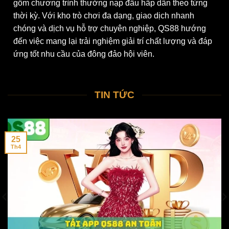
gồm chương trình thưởng nạp đầu hấp dẫn theo từng
thời kỳ. Với kho trò chơi đa dạng, giao dịch nhanh
chóng và dịch vụ hỗ trợ chuyên nghiệp, QS88 hướng
đến việc mang lại trải nghiệm giải trí chất lượng và đáp
ứng tốt nhu cầu của đông đảo hội viên.
TIN TỨC
25
Th4