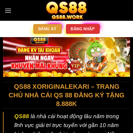
ĐĂNG KÝ
ĐĂNG NHẬP
QS88 XORIGINALEKARI – TRANG
CHỦ NHÀ CÁI QS 88 ĐĂNG KÝ TẶNG
8.888K
QS88
là nhà cái hoạt động lâu năm trong
lĩnh vực giải trí trực tuyến với gần 10 năm