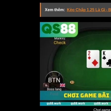
Xem thêm:
Kèo Chấp 1.25 Là Gì - 
Chơi game