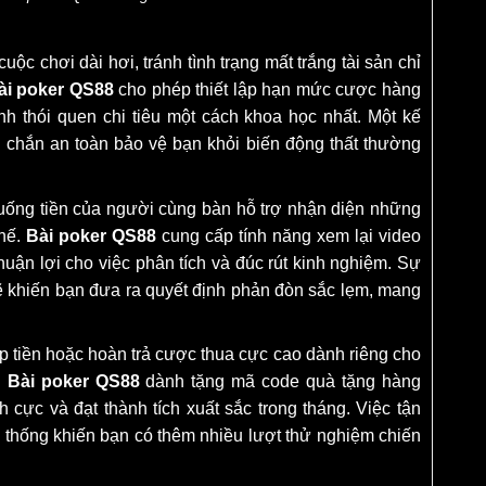
uộc chơi dài hơi, tránh tình trạng mất trắng tài sản chỉ
ài poker QS88
cho phép thiết lập hạn mức cược hàng
nh thói quen chi tiêu một cách khoa học nhất. Một kế
ào chắn an toàn bảo vệ bạn khỏi biến động thất thường
xuống tiền của người cùng bàn hỗ trợ nhận diện những
thế.
Bài poker QS88
cung cấp tính năng xem lại video
huận lợi cho việc phân tích và đúc rút kinh nghiệm. Sự
sẽ khiến bạn đưa ra quyết định phản đòn sắc lẹm, mang
ạp tiền hoặc hoàn trả cược thua cực cao dành riêng cho
.
Bài poker QS88
dành tặng mã code quà tặng hàng
h cực và đạt thành tích xuất sắc trong tháng. Việc tận
ệ thống khiến bạn có thêm nhiều lượt thử nghiệm chiến