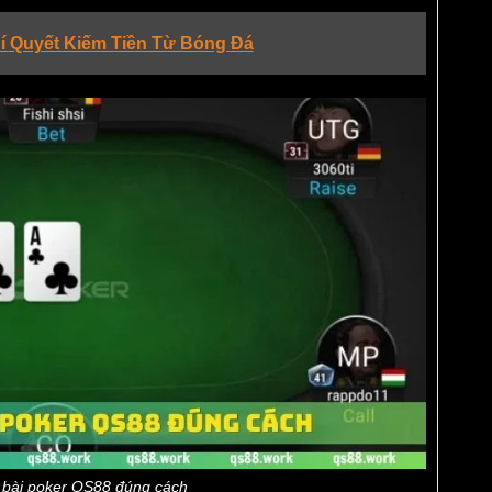
Bí Quyết Kiếm Tiền Từ Bóng Đá
 bài poker QS88 đúng cách