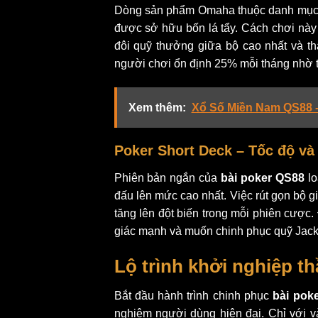
Dòng sản phẩm Omaha thuộc danh mục bà
được sở hữu bốn lá tẩy. Cách chơi này 
đôi quỹ thưởng giữa bộ cao nhất và th
người chơi ổn định 25% mỗi tháng nhờ t
Xem thêm:
Xổ Số Miền Nam QS88 
Poker Short Deck – Tốc độ và
Phiên bản ngắn của
bài poker QS88
lo
đấu lên mức cao nhất. Việc rút gọn bộ g
tăng lên đột biến trong mỗi phiên cược
giác mạnh và muốn chinh phục quỹ Jackpo
Lộ trình khởi nghiệp t
Bắt đầu hành trình chinh phục
bài pok
nghiệm người dùng hiện đại. Chỉ với v