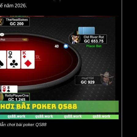
tế năm 2026.
ẫn chơi bài poker QS88