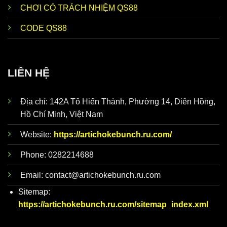
CHƠI CÓ TRÁCH NHIỆM QS88
CODE QS88
LIÊN HỆ
Địa chỉ: 142A Tô Hiến Thành, Phường 14, Diên Hồng,
Hồ Chí Minh, Việt Nam
Website:
https://artichokebunch.ru.com/
Phone: 0282214688
Email:
contact@artichokebunch.ru.com
Sitemap:
https://artichokebunch.ru.com/sitemap_index.xml