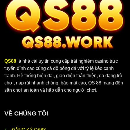
QS88
là nhà cái uy tín cung cấp trải nghiệm casino trực
tuyến đỉnh cao cùng cá độ bóng đá với tỷ lệ kèo cạnh
tranh. Hệ thống hiện đại, giao diện thân thiện, đa dạng trò
chơi, nạp rút nhanh chóng, bảo mật cao, QS 88 mang đến
sân chơi an toàn và hấp dẫn cho người chơi.
VỀ CHÚNG TÔI
ĐĂNG KÝ QS88