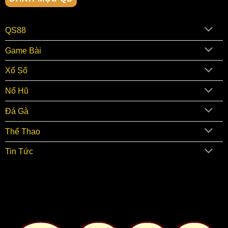
Là
Thần
Gì
Thánh
–
Thống
QS88
Bí
Trị
Quyết
Bàn
Kiếm
Game Bài
Tiền
Từ
Xổ Số
Bóng
Đá
Nổ Hũ
Đá Gà
Thể Thao
Tin Tức