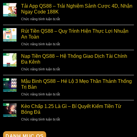
Tải App QS88 – Trải Nghiệm Sảnh Cược 4D, Nhận
Ngay Code 188K
Chức năng bình luận bị tắt
ở
Tải
App
Rút Tiền QS88 – Quy Trình Hiện Thực Lợi Nhuận
QS88
An Toàn
–
Chức năng bình luận bị tắt
ở
Trải
Rút
Nghiệm
Tiền
Nạp Tiền QS88 – Hệ Thống Giao Dịch Tài Chính
Sảnh
QS88
Cược
Đa Kênh
–
4D,
Chức năng bình luận bị tắt
ở
Quy
Nhận
Nạp
Trình
Ngay
Tiền
Mậu Binh QS88 – Hé Lộ 3 Mẹo Thần Thánh Thống
Hiện
Code
QS88
Thực
Trị Bàn
188K
–
Lợi
Chức năng bình luận bị tắt
ở
Hệ
Nhuận
Mậu
Thống
An
Binh
Kèo Chấp 1.25 Là Gì – Bí Quyết Kiếm Tiền Từ
Giao
Toàn
QS88
Dịch
Bóng Đá
–
Tài
Chức năng bình luận bị tắt
ở
Hé
Chính
Kèo
Lộ
Đa
Chấp
3
Kênh
1.25
DANH MỤC QS
Mẹo