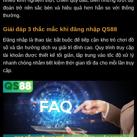
nhiều kinh nghiệm thực chiến quý báu, biến những lượt dự
đoán trở nên sắc bén và hiệu quả hơn hẳn so với thông
thường.
Giải đáp 3 thắc mắc khi đăng nhập QS88
Đăng nhập là thao tác bắt buộc để tiếp cận kho trò chơi đồ
sộ và tận hưởng dịch vụ giải trí đỉnh cao. Quy trình truy cập
tài khoản được thiết kế tối giản, tập trung vào tốc độ xử lý
nhanh chóng nhằm tiết kiệm thời gian tối đa cho mỗi lần truy
cập.