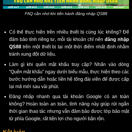
FAQ cần nhớ khi tiến hành đăng nhập QS88
Có thể thực hiện trên nhiều thiết bị cùng lúc không? Để
đảm bảo tính riêng tư, mỗi tài khoản chỉ nên
đăng nhập
QS88
trên một thiết bị tại một thời điểm nhất định nhằm
tránh xung đột dữ liệu.
Làm gì khi quên mật khẩu truy cập? Nhấn vào dòng
“Quên mật khẩu” ngay dưới biểu mẫu, thực hiện theo các
bước hướng dẫn hoặc liên hệ tổng đài viên để được cấp
lại mã mới sau vài phút.
Đăng nhập nhanh qua tài khoản Google có an toàn
không? Hoàn toàn an toàn, tính năng này giúp rút ngắn
thời gian thao tác nhưng vẫn đảm bảo được lớp bảo mật
từ phía Google, rất tiện lợi cho người bận rộn.
Kết luận