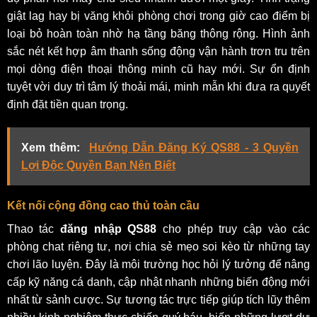
giật lag hay bị văng khỏi phòng chơi trong giờ cao điểm bị
loại bỏ hoàn toàn nhờ hạ tầng băng thông rộng. Hình ảnh
sắc nét kết hợp âm thanh sống động vận hành trơn tru trên
mọi dòng điện thoại thông minh cũ hay mới. Sự ổn định
tuyệt vời duy trì tâm lý thoải mái, minh mẫn khi đưa ra quyết
định đặt tiền quan trọng.
Xem thêm:
Hướng Dẫn Đăng Ký QS88 - 3 Quyền
Lợi Độc Quyền Bạn Nên Biết
Kết nối cộng đồng cao thủ toàn cầu
Thao tác
đăng nhập QS88
cho phép truy cập vào các
phòng chat riêng tư, nơi chia sẻ mẹo soi kèo từ những tay
chơi lão luyện. Đây là môi trường học hỏi lý tưởng để nâng
cấp kỹ năng cá danh, cập nhật nhanh những biến động mới
nhất từ sảnh cược. Sự tương tác trực tiếp giúp tích lũy thêm