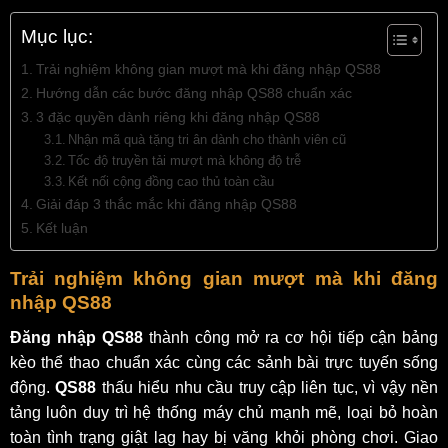
Mục lục:
Trải nghiệm không gian mượt mà khi đăng nhập QS88
Hướng dẫn các bước đăng nhập QS88 chuẩn xác
3 đặc quyền dành riêng khi đăng nhập QS88
Nhận mã quà tặng tri ân dành cho thành viên cũ
Tốc độ truyền tải mượt mà không độ trễ
Kết nối cộng đồng cao thủ toàn cầu
Giải đáp 3 thắc mắc khi đăng nhập QS88
Kết luận
Trải nghiệm không gian mượt mà khi đăng
nhập QS88
Đăng nhập QS88
thành công mở ra cơ hội tiếp cận bảng
kèo thể thao chuẩn xác cùng các sảnh bài trực tuyến sống
động.
QS88
thấu hiểu nhu cầu truy cập liên tục, vì vậy nền
tảng luôn duy trì hệ thống máy chủ mạnh mẽ, loại bỏ hoàn
toàn tình trạng giật lag hay bị văng khỏi phòng chơi. Giao