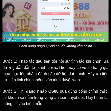
Cách đăng nhập QS88 chuẩn không cần chỉnh
Bước 1: Thao tác đầu tiên đòi hỏi sự tỉnh táo khi chọn lựa
đường dẫn dẫn tới sảnh cược. Hiện nay có vô số trang giả
mạo mọc lên nhằm đánh cắp dữ liệu tài chính. Hãy ưu tiên
lưu sẵn link chính thống vào trình duyệt web.
Bước 2: Khi
đăng nhập QS88
qua đúng cổng chính thức,
tài khoản sẽ nằm trong vòng an toàn tuyệt đối. Hãy hoàn tất
thông tin vào biểu mẫu.