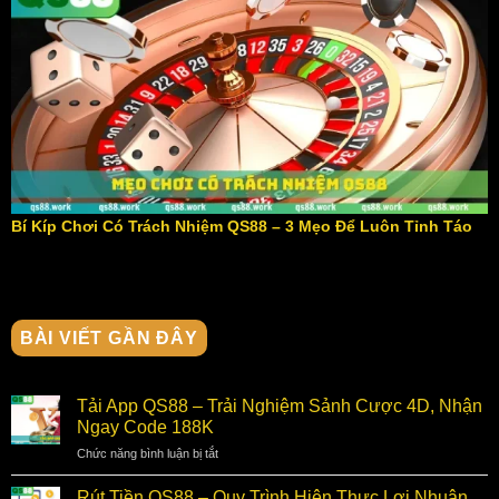
Bí Kíp Chơi Có Trách Nhiệm QS88 – 3 Mẹo Để Luôn Tỉnh Táo
BÀI VIẾT GẦN ĐÂY
Tải App QS88 – Trải Nghiệm Sảnh Cược 4D, Nhận
Ngay Code 188K
Chức năng bình luận bị tắt
ở
Tải
App
Rút Tiền QS88 – Quy Trình Hiện Thực Lợi Nhuận