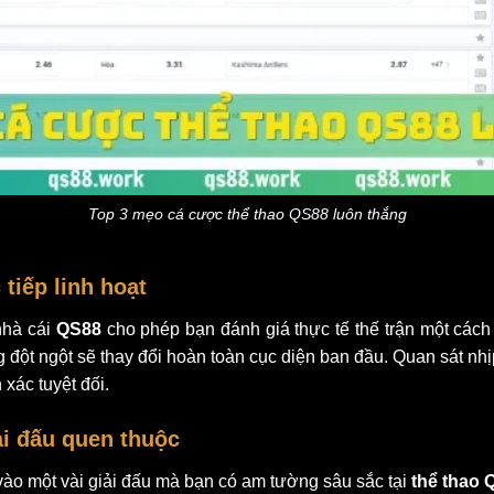
Top 3 mẹo cá cược thể thao QS88 luôn thắng
tiếp linh hoạt
nhà cái
QS88
cho phép bạn đánh giá thực tế thế trận một các
ng đột ngột sẽ thay đổi hoàn toàn cục diện ban đầu. Quan sát n
xác tuyệt đối.
i đấu quen thuộc
g vào một vài giải đấu mà bạn có am tường sâu sắc tại
thể thao 