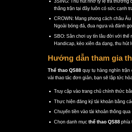
3SING: Thu hút nhờ tỷ lệ trả thưởng 
thắng trận tại đây luôn có sức cạnh tr
CROWN: Mang phong cách châu Âu lịc
Ngoài bóng đá, đua ngựa và đánh gol
SBO: Sân chơi uy tín lâu đời với thế
Handicap, kèo xiên đa dạng, thu hút
Hướng dẫn tham gia t
Thể thao QS88
quy tụ hàng nghìn trận 
vài thao tác đơn giản, bạn sẽ lập tức h
Truy cập vào trang chủ chính thức bằ
Thực hiện đăng ký tài khoản bằng các
Chuyển tiền vào tài khoản thông qua 
Chọn danh mục
thể thao QS88
phía 