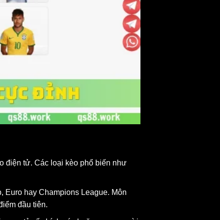
o điện tử. Các loại kèo phổ biến như
up, Euro hay Champions League. Môn
điểm đầu tiên.