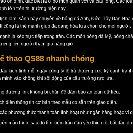
cao ổn định, đặc biệt là ở bộ môn quần vợt và cầu lông. Các lo
anh lớn trên thị trường hiện nay.
h lãm, sảnh này chuyên về bóng đá Anh, Đức, Tây Ban Nha với
f cũng là thế mạnh giúp đa dạng hóa lựa chọn cho mọi người.
 mạnh là kèo trực tiếp trong trận. Các môn bóng đá Mỹ, bóng c
 lượng lớn người tham gia hàng giờ.
hể thao QS88 nhanh chóng
đấu kịch tính mỗi ngày cùng tỷ lệ trả thưởng cực kỳ cạnh tran
òa mình vào không khí sôi động của cầu trường rực lửa.
ng đường link không bị chặn để đảm bảo an toàn dữ liệu.
h điền thông tin cơ bản theo mẫu có sẵn trên giao diện.
các phương thức thanh toán linh hoạt như ngân hàng hoặc ví đi
trên màn hình, sau đó tìm kiếm trận đấu yêu thích rồi bắt đầu d