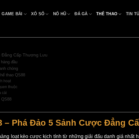
GAME BÀI
XỔ SỐ
NỔ HŨ
ĐÁ GÀ
THỂ THAO
TIN T
c Đẳng Cấp Thượng Lưu
 hàng đầu
anh chóng
thể thao QS88
nh hoạt
quen thuộc
 cái
ao QS88
8 – Phá Đảo 5 Sảnh Cược Đẳng C
ng loạt kèo cược kịch tính từ những giải đấu danh giá nhất hà