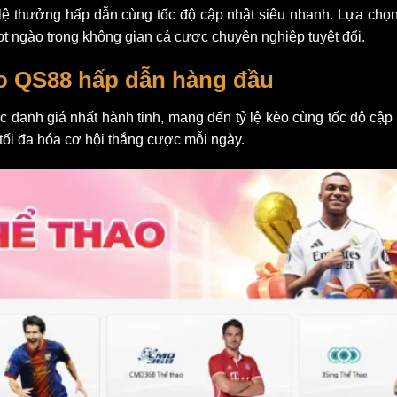
ỷ lệ thưởng hấp dẫn cùng tốc độ cập nhật siêu nhanh. Lựa chọ
t ngào trong không gian cá cược chuyên nghiệp tuyệt đối.
ao QS88 hấp dẫn hàng đầu
danh giá nhất hành tinh, mang đến tỷ lệ kèo cùng tốc độ cập
tối đa hóa cơ hội thắng cược mỗi ngày.