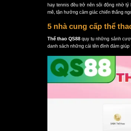
hay tennis đều trở nên sôi động nhờ t
mê, tận hưởng cảm giác chiến thắng ngọ
5 nhà cung cấp thể th
Thể thao QS88
quy tụ những sảnh cược 
danh sách những cái tên đình đám giúp 