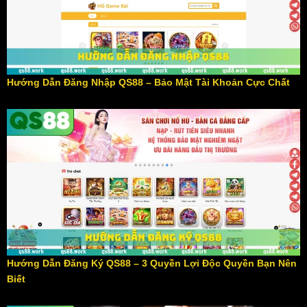
Hướng Dẫn Đăng Nhập QS88 – Bảo Mật Tài Khoản Cực Chất
Hướng Dẫn Đăng Ký QS88 – 3 Quyền Lợi Độc Quyền Bạn Nên
Biết