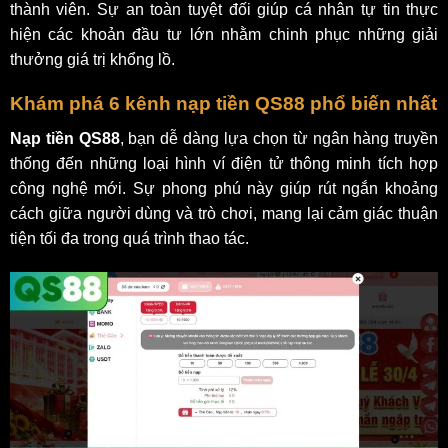
thành viên. Sự an toàn tuyệt đối giúp cá nhân tự tin thực
hiện các khoản đầu tư lớn nhằm chinh phục những giải
thưởng giá trị khổng lồ.
Khám phá 6 kênh nạp tiền QS88 phổ biến nhất
Nạp tiền QS88
, bạn dễ dàng lựa chọn từ ngân hàng truyền
thống đến những loại hình ví điện tử thông minh tích hợp
công nghệ mới. Sự phong phú này giúp rút ngắn khoảng
cách giữa người dùng và trò chơi, mang lại cảm giác thuận
tiện tối đa trong quá trình thao tác.