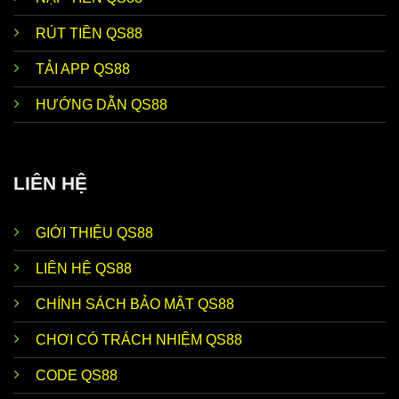
RÚT TIỀN QS88
TẢI APP QS88
HƯỚNG DẪN QS88
LIÊN HỆ
GIỚI THIỆU QS88
LIÊN HỆ QS88
CHÍNH SÁCH BẢO MẬT QS88
CHƠI CÓ TRÁCH NHIỆM QS88
CODE QS88