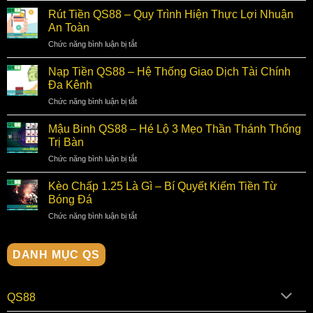
App
Rút Tiền QS88 – Quy Trình Hiện Thực Lợi Nhuận
QS88
An Toàn
–
Chức năng bình luận bị tắt
ở
Trải
Rút
Nghiệm
Tiền
Nạp Tiền QS88 – Hệ Thống Giao Dịch Tài Chính
Sảnh
QS88
Cược
Đa Kênh
–
4D,
Chức năng bình luận bị tắt
ở
Quy
Nhận
Nạp
Trình
Ngay
Tiền
Mậu Binh QS88 – Hé Lộ 3 Mẹo Thần Thánh Thống
Hiện
Code
QS88
Thực
Trị Bàn
188K
–
Lợi
Chức năng bình luận bị tắt
ở
Hệ
Nhuận
Mậu
Thống
An
Binh
Kèo Chấp 1.25 Là Gì – Bí Quyết Kiếm Tiền Từ
Giao
Toàn
QS88
Dịch
Bóng Đá
–
Tài
Chức năng bình luận bị tắt
ở
Hé
Chính
Kèo
Lộ
Đa
Chấp
3
Kênh
1.25
DANH MỤC QS
Mẹo
Là
Thần
Gì
Thánh
–
Thống
QS88
Bí
Trị
Quyết
Bàn