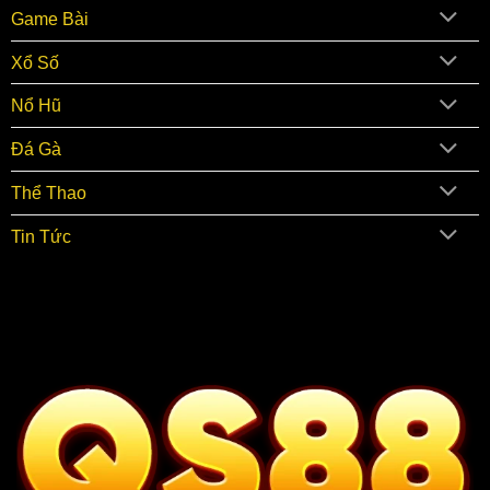
Kiếm
Game Bài
Tiền
Từ
Xổ Số
Bóng
Đá
Nổ Hũ
Đá Gà
Thể Thao
Tin Tức