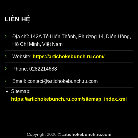
LIÊN HỆ
Địa chỉ: 142A Tô Hiến Thành, Phường 14, Diên Hồng,
Hồ Chí Minh, Việt Nam
Website:
https://artichokebunch.ru.com/
Phone: 0282214688
Email:
contact@artichokebunch.ru.com
Sitemap:
https://artichokebunch.ru.com/sitemap_index.xml
Copyright 2026 ©
artichokebunch.ru.com