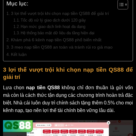
Mục lục:
3 lợi thế vượt trội khi chọn nạp tiền QS88 để giải trí
Tốc độ xử lý giao dịch dưới 120 giây
Hạn mức giao dịch linh hoạt đa dạng
Hệ thống bảo mật dữ liệu đa tầng hiện đại
Khám phá 6 kênh nạp tiền QS88 phổ biến nhất
3 mẹo nạp tiền QS88 an toàn và tránh rủi ro giả mạo
Kết luận
3 lợi thế vượt trội khi chọn nạp tiền QS88 để
giải trí
Lựa chọn
nạp tiền QS88
không chỉ đơn thuần là gửi vốn
mà còn là cách thức tận dụng các chương trình hoàn trả đặc
biệt. Nhà cái luôn duy trì chính sách tặng thêm 0.5% cho mọi
kênh nạp, tạo nên lợi thế tài chính bền vững lâu dài.