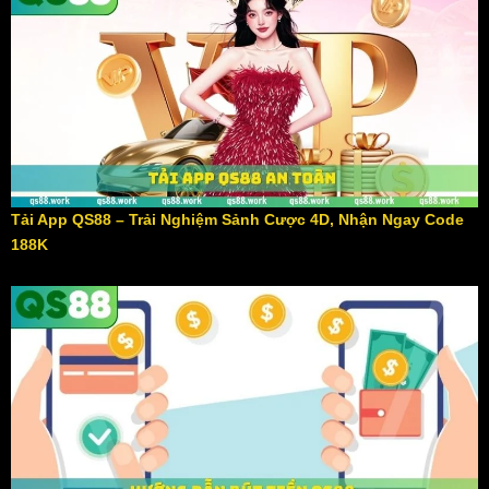
Tải App QS88 – Trải Nghiệm Sảnh Cược 4D, Nhận Ngay Code
188K