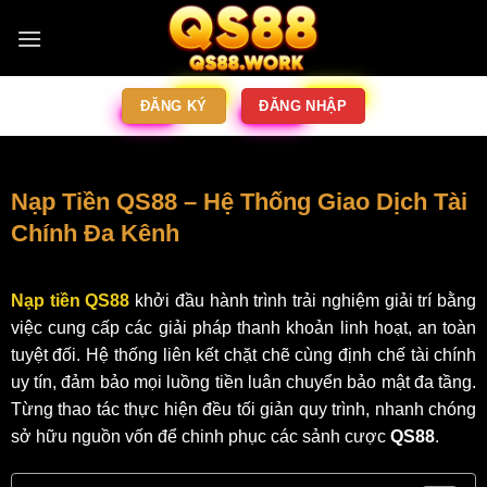
ĐĂNG KÝ
ĐĂNG NHẬP
Nạp Tiền QS88 – Hệ Thống Giao Dịch Tài
Chính Đa Kênh
Nạp tiền QS88
khởi đầu hành trình trải nghiệm giải trí bằng
việc cung cấp các giải pháp thanh khoản linh hoạt, an toàn
tuyệt đối. Hệ thống liên kết chặt chẽ cùng định chế tài chính
uy tín, đảm bảo mọi luồng tiền luân chuyển bảo mật đa tầng.
Từng thao tác thực hiện đều tối giản quy trình, nhanh chóng
sở hữu nguồn vốn để chinh phục các sảnh cược
QS88
.