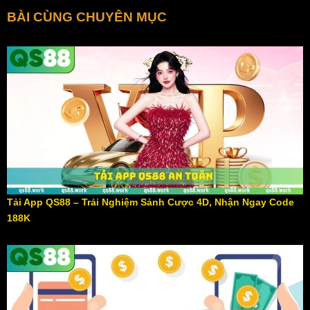
BÀI CÙNG CHUYÊN MỤC
Tải App QS88 – Trải Nghiệm Sảnh Cược 4D, Nhận Ngay Code
188K