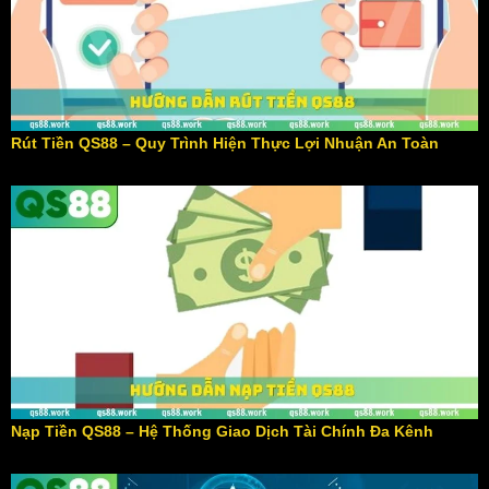
Rút Tiền QS88 – Quy Trình Hiện Thực Lợi Nhuận An Toàn
Nạp Tiền QS88 – Hệ Thống Giao Dịch Tài Chính Đa Kênh