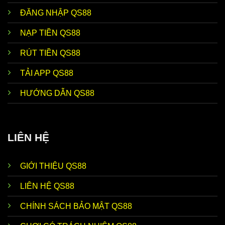
ĐĂNG NHẬP QS88
NẠP TIỀN QS88
RÚT TIỀN QS88
TẢI APP QS88
HƯỚNG DẪN QS88
LIÊN HỆ
GIỚI THIỆU QS88
LIÊN HỆ QS88
CHÍNH SÁCH BẢO MẬT QS88