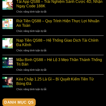
Tải App QS88 – Trải Nghiệm Sảnh Cược 4D, Nhận
Ngay Code 188K
Chức năng bình luận bị tắt
ở
Tải
App
Rút Tiền QS88 – Quy Trình Hiện Thực Lợi Nhuận
QS88
An Toàn
–
Chức năng bình luận bị tắt
ở
Trải
Rút
Nghiệm
Tiền
Nạp Tiền QS88 – Hệ Thống Giao Dịch Tài Chính
Sảnh
QS88
Cược
Đa Kênh
–
4D,
Chức năng bình luận bị tắt
ở
Quy
Nhận
Nạp
Trình
Ngay
Tiền
Mậu Binh QS88 – Hé Lộ 3 Mẹo Thần Thánh Thống
Hiện
Code
QS88
Thực
Trị Bàn
188K
–
Lợi
Chức năng bình luận bị tắt
ở
Hệ
Nhuận
Mậu
Thống
An
Binh
Kèo Chấp 1.25 Là Gì – Bí Quyết Kiếm Tiền Từ
Giao
Toàn
QS88
Dịch
Bóng Đá
–
Tài
Chức năng bình luận bị tắt
ở
Hé
Chính
Kèo
Lộ
Đa
Chấp
3
Kênh
1.25
DANH MỤC QS
Mẹo
Là
Thần