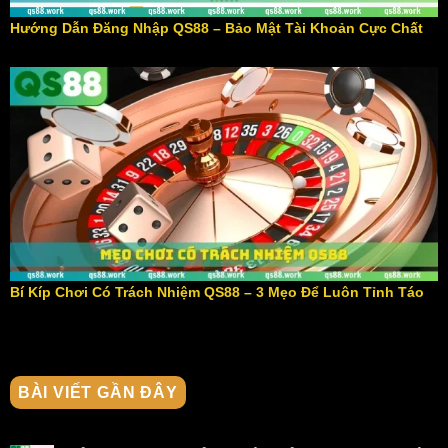
Hướng Dẫn Đăng Nhập QS88 – Bảo Mật Tài Khoản Cực Chất
Bí Kíp Chơi Có Trách Nhiệm QS88 – 3 Mẹo Để Luôn Tỉnh Táo
BÀI VIẾT GẦN ĐÂY