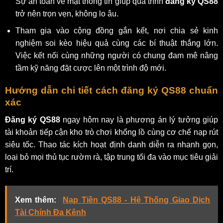
Sự an toàn về mặt thông tin giúp quá trình
đăng ký QS88
trở nên trọn vẹn, không lo âu.
Tham gia vào cộng đồng gắn kết, nơi chia sẻ kinh
nghiệm soi kèo hiệu quả cùng các bí thuật thắng lớn.
Việc kết nối cùng những người có chung đam mê nâng
tầm kỹ năng đặt cược lên một trình độ mới.
Hướng dẫn chi tiết cách đăng ký QS88 chuẩn
xác
Đăng ký QS88
ngay hôm nay là phương án lý tưởng giúp
tài khoản tiếp cận kho trò chơi khổng lồ cùng cơ chế nạp rút
siêu tốc. Thao tác kích hoạt định danh diễn ra nhanh gọn,
loại bỏ mọi thủ tục rườm rà, tập trung tối đa vào mục tiêu giải
trí.
Xem thêm:
Nạp Tiền QS88 - Hệ Thống Giao Dịch
Tài Chính Đa Kênh