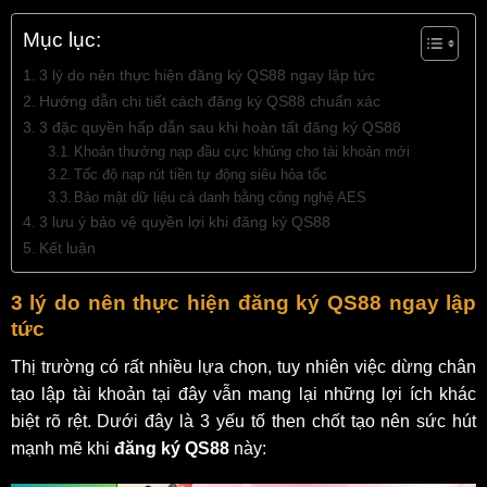
Mục lục:
3 lý do nên thực hiện đăng ký QS88 ngay lập tức
Hướng dẫn chi tiết cách đăng ký QS88 chuẩn xác
3 đặc quyền hấp dẫn sau khi hoàn tất đăng ký QS88
Khoản thưởng nạp đầu cực khủng cho tài khoản mới
Tốc độ nạp rút tiền tự động siêu hỏa tốc
Bảo mật dữ liệu cá danh bằng công nghệ AES
3 lưu ý bảo vệ quyền lợi khi đăng ký QS88
Kết luận
3 lý do nên thực hiện đăng ký QS88 ngay lập
tức
Thị trường có rất nhiều lựa chọn, tuy nhiên việc dừng chân
tạo lập tài khoản tại đây vẫn mang lại những lợi ích khác
biệt rõ rệt. Dưới đây là 3 yếu tố then chốt tạo nên sức hút
mạnh mẽ khi
đăng ký QS88
này: