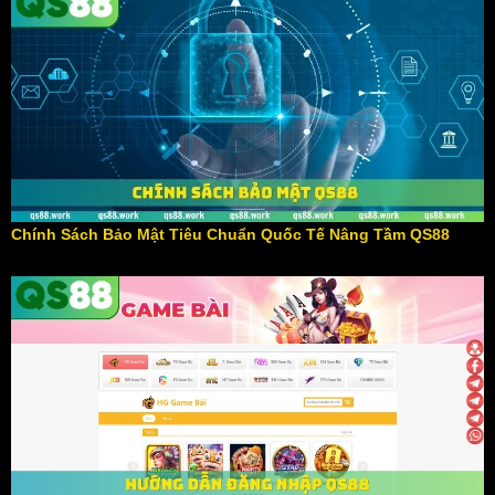
Chính Sách Bảo Mật Tiêu Chuẩn Quốc Tế Nâng Tầm QS88