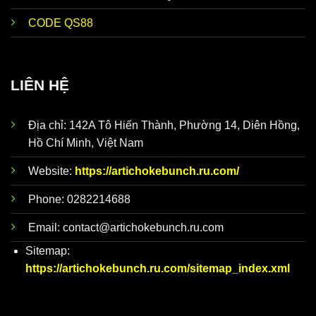
CODE QS88
LIÊN HỆ
Địa chỉ: 142A Tô Hiến Thành, Phường 14, Diên Hồng,
Hồ Chí Minh, Việt Nam
Website:
https://artichokebunch.ru.com/
Phone: 0282214688
Email:
contact@artichokebunch.ru.com
Sitemap:
https://artichokebunch.ru.com/sitemap_index.xml