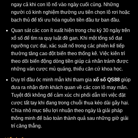
ngay cả khi con lô nổ vào ngày cuối cùng. Những
người có kinh nghiệm thường ưu tiên chọn lô rơi hoặc
bạch thủ để tối ưu hóa nguồn tiền đầu tư ban đầu.
Quan sát các con ít xuất hiện trong chu kỳ 30 ngày trên
xổ số để tìm ra quy luật đề gan. Khi một tổng số đạt
ngưỡng cực đại, xác suất nổ trong các phiên kế tiếp
thường tăng cao đột biến theo thống kê. Việc kiên trì
theo dõi biến động dòng tiền giúp cá nhân tránh được
những ván cược mù quáng, thiếu căn cứ khoa học.
Duy trì đầu óc minh mẫn khi tham gia
xổ số QS88
giúp
đưa ra nhận định khách quan về các con lô may mắn.
Tuyệt đối không để cảm xúc chi phối dẫn tới việc đặt
cược tất tay khi đang trong chuỗi thua kéo dài gây hại.
Chia nhỏ mục tiêu lợi nhuận theo ngày là giải pháp
thông minh để bảo toàn thành quả sau những giờ giải
trí căng thẳng.