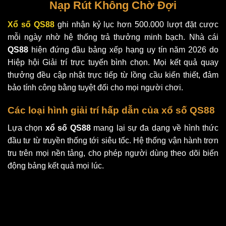
Nạp Rút Không Chờ Đợi
Xổ số QS88
ghi nhận kỷ lục hơn 500.000 lượt đặt cược
mỗi ngày nhờ hệ thống trả thưởng minh bạch. Nhà cái
QS88
hiện đứng đầu bảng xếp hạng uy tín năm 2026 do
Hiệp hội Giải trí trực tuyến bình chọn. Mọi kết quả quay
thưởng đều cập nhật trực tiếp từ lồng cầu kiến thiết, đảm
bảo tính công bằng tuyệt đối cho mọi người chơi.
Các loại hình giải trí hấp dẫn của xổ số QS88
Lựa chọn
xổ số QS88
mang lại sự đa dạng về hình thức
đầu tư từ truyền thống tới siêu tốc. Hệ thống vận hành trơn
tru trên mọi nền tảng, cho phép người dùng theo dõi biến
động bảng kết quả mọi lúc.