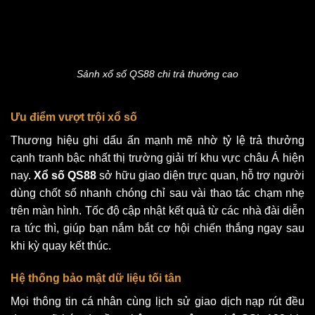
Sảnh xổ số QS88 chi trả thưởng cao
Ưu điểm vượt trội xổ số
Thương hiệu ghi dấu ấn mạnh mẽ nhờ tỷ lệ trả thưởng
cạnh tranh bậc nhất thị trường giải trí khu vực châu Á hiện
nay.
Xổ số QS88
sở hữu giao diện trực quan, hỗ trợ người
dùng chốt số nhanh chóng chỉ sau vài thao tác chạm nhẹ
trên màn hình. Tốc độ cập nhật kết quả từ các nhà đài diễn
ra tức thì, giúp bạn nắm bắt cơ hội chiến thắng ngay sau
khi kỳ quay kết thúc.
Hệ thống bảo mật dữ liệu tối tân
Mọi thông tin cá nhân cùng lịch sử giao dịch nạp rút đều