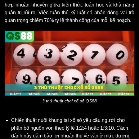
hợp nhuần nhuyễn giữa kiến thức toán học và khả năng
quản trị rủi ro. Việc tuân thủ kỷ luật cá nhân đóng vai trò
quan trọng chiếm 70% tỷ lệ thành công của mỗi kế hoạch.
3 thủ thuật chơi xổ số QS88
Chiến thuật nuôi khung tại xổ số yêu cầu người chơi
phân bổ nguồn vốn theo tỷ lệ 1:2:4 hoặc 1:3:10. Cách
đánh này đảm bảo lợi nhuận thu về vẫn ở mức dương