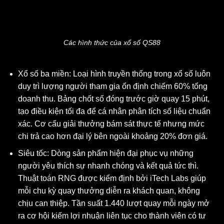
Các hình thức của xổ số QS88
Xổ số ba miền: Loại hình truyền thống trong xổ số luôn
duy trì lượng người tham gia ổn định chiếm 60% tổng
doanh thu. Bảng chốt số đóng trước giờ quay 15 phút,
tạo điều kiện tối đa để cá nhân phân tích số liệu chuẩn
xác. Cơ cấu giải thưởng bám sát thực tế nhưng mức
chi trả cao hơn đại lý bên ngoài khoảng 20% đơn giá.
Siêu tốc: Dòng sản phẩm hiện đại phục vụ những
người yêu thích sự nhanh chóng và kết quả tức thì.
Thuật toán RNG được kiểm định bởi iTech Labs giúp
mỗi chu kỳ quay thưởng diễn ra khách quan, không
chịu can thiệp. Tần suất 1.440 lượt quay mỗi ngày mở
ra cơ hội kiếm lợi nhuận liên tục cho thành viên có tư