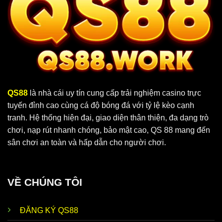
QS88
là nhà cái uy tín cung cấp trải nghiệm casino trực
tuyến đỉnh cao cùng cá độ bóng đá với tỷ lệ kèo cạnh
tranh. Hệ thống hiện đại, giao diện thân thiện, đa dạng trò
chơi, nạp rút nhanh chóng, bảo mật cao, QS 88 mang đến
sân chơi an toàn và hấp dẫn cho người chơi.
VỀ CHÚNG TÔI
ĐĂNG KÝ QS88