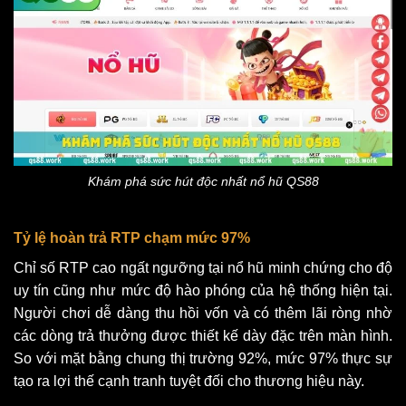
Khám phá sức hút độc nhất nổ hũ QS88
Tỷ lệ hoàn trả RTP chạm mức 97%
Chỉ số RTP cao ngất ngưỡng tại nổ hũ minh chứng cho độ
uy tín cũng như mức độ hào phóng của hệ thống hiện tại.
Người chơi dễ dàng thu hồi vốn và có thêm lãi ròng nhờ
các dòng trả thưởng được thiết kế dày đặc trên màn hình.
So với mặt bằng chung thị trường 92%, mức 97% thực sự
tạo ra lợi thế cạnh tranh tuyệt đối cho thương hiệu này.