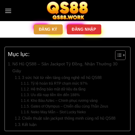
ĐĂNG KÝ
ĐĂNG NHẬP
Mục lục:
Nổ Hũ QS88 – Săn Jackpot Tỷ Đồng, Nhận Thưởng 30
Giây
3 sức hút từ nền tảng công nghệ nổ hũ QS88
Tỷ lệ hoàn trả RTP chạm mức 97%
Hệ thống bảo mật dữ liệu đa tầng
Ưu đãi nạp tiền lên đến 188%
Kho Báu Aztec – Chinh phục rương vàng
Gates of Olympus – Chiến đầu cùng Thần Zeus
Neko May Mắn – Slot Lucky Neko
Chiến thuật săn jackpot thông minh cùng nổ hũ QS88
Kết luận