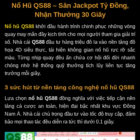
Nổ Hũ QS88 – Săn Jackpot Tỷ Đồng,
Nhận Thưởng 30 Giây
Nổ hũ QS88
khởi đầu hành trình chinh phục những vòng
quay may mắn đầy kịch tính cho mọi người tham gia giải trí
số. Nhà cái
QS88
đầu tư hàng triệu đô la vào nền tảng đồ
họa 4D siêu thực, tái hiện không gian nổ hũ rực rỡ sắc
màu. Từng nhịp quay đều ẩn chứa cơ hội đổi đời nhanh
chóng nhờ hệ thống quỹ thưởng tích lũy liên tục tăng
trưởng mỗi giây.
3 sức hút từ nền tảng công nghệ nổ hũ QS88
Lựa chọn
nổ hũ QS88
đồng nghĩa với việc tiếp cận nền
tảng cá cược an toàn, hiện đại bậc nhất khu vực Đông
Nam Á. Nhà cái chú trọng đầu tư vào tốc độ truy cập, đảm
bảo mọi thao tác đều diễn ra tức thì dưới 0.1 giây.