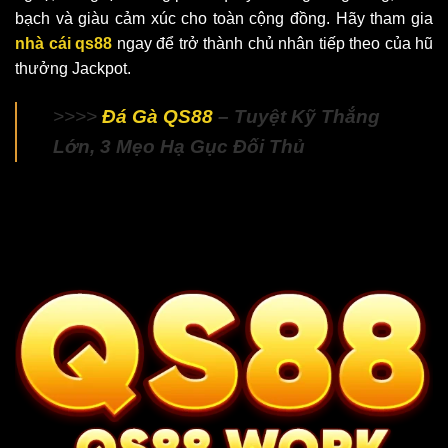
bạch và giàu cảm xúc cho toàn cộng đồng. Hãy tham gia
nhà cái qs88
ngay để trở thành chủ nhân tiếp theo của hũ
thưởng Jackpot.
>>>>
Đá Gà QS88
– Tuyệt Kỹ Thắng
Lớn, 3 Mẹo Hạ Gục Đối Thủ